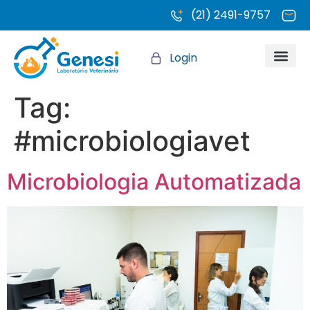
(21) 2491-9757
Login
Quem somo
Tag:
#microbiologiavet
Microbiologia Automatizada