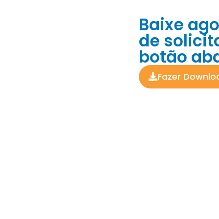
Baixe ago
de solici
botão aba
Fazer Downlo