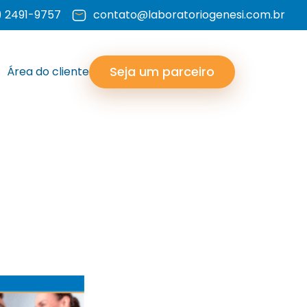
) 2491-9757
contato@laboratoriogenesi.com.br
Seja um parceiro
Área do cliente