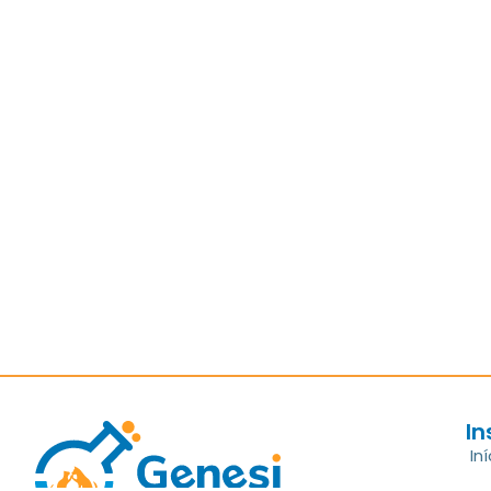
In
Iní