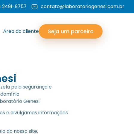
) 2491-9757
contato@laboratoriogenesi.com.br
Seja um parceiro
Área do cliente
nesi
e zela pela segurança e
e domínio
aboratório Genesi.
mos e divulgamos informações
o do nosso site.